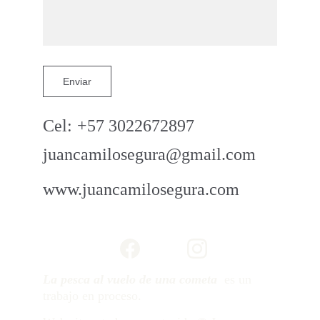
Enviar
Cel:	+57 3022672897
juancamilosegura@gmail.com
www.juancamilosegura.com
La pesca al vuelo de una cometa
  es un 
trabajo en proceso.